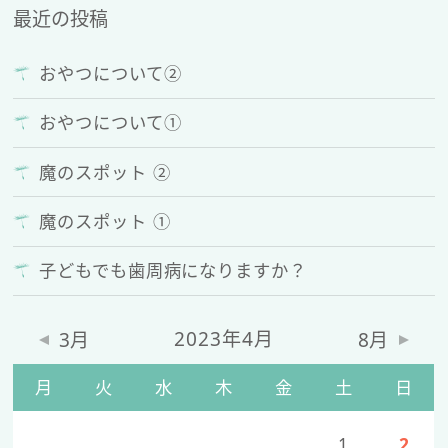
最近の投稿
おやつについて②
おやつについて①
魔のスポット ②
魔のスポット ①
子どもでも歯周病になりますか？
2023年4月
3月
8月
月
火
水
木
金
土
日
1
2